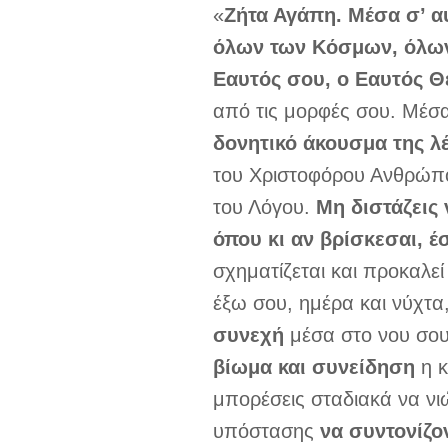
«
Ζήτα Αγάπη. Μέσα σ’ αυ
όλων των Κόσμων, όλων 
Εαυτός σου, ο Εαυτός Θε
από τις μορφές σου. Μέσα
δονητικό άκουσμα της λ
του Χριστοφόρου Ανθρώπου
του Λόγου.
Μη διστάζεις 
όπου κι αν βρίσκεσαι, έ
σχηματίζεται και προκαλε
έξω σου, ημέρα και νύχτα,
συνεχή
μέσα στο νου σου
βίωμα και συνείδηση
η κ
μπορέσεις σταδιακά να νι
υπόστασης
να συντονίζο