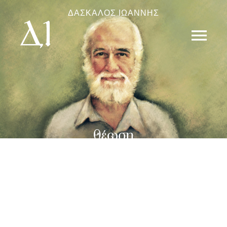
ΔΑΣΚΑΛΟΣ ΙΩΑΝΝΗΣ
menu
θέωση
του ανθρώπου