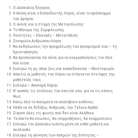
Ο Δάσκαλος-Έλεγχος
Η πλάνη είναι ο Εκπαιδευτής Λόγος, είναι το πρόσκομμα
του Δρόμου
Ο αυλός και η στιγμή της Μετουσίωσης
Το Μήνυμα της Συμφιλίωσης
Ποιότητες – Επιλογές – Μετατόπιση
Συνομιλία Ανθρώπου-Λόγου
Να εκδηλώσεις την πραγμάτωση του προορισμού σου – τη
Xριστοποίηση
Να προσεύχεσαι σε σένα, για να ενεργοποιήσεις τον Θεό
που είσαι
Ευλογώ τη γη, όπου ζεις και εκπαιδεύεσαι – Μυσταγωγία
Απαιτώ οι μαθητές του Λόγου να στέκονται στο ύψος της
μαθητείας τους
Ευλογία – Απονομή Χάρης
Ν’ αγαπάς τις ατέλειες του εαυτού σου, για να τις κάνεις
Φως
Καλώ όλα τα πνεύματα να αναλάβουν ευθύνες
Ήλθα να σε διδάξω, Άνθρωπε, την Τέλεια Αγάπη
Σίγησε όλες τις φωνές που δεν είναι Αλήθεια
Τα πάντα θα ενώσεις, θα ισορροπήσεις, θα εναρμονίσεις
Ευλογώ τον Δάσκαλο Ιωάννη μέσα σε κάθε μαθητή και
ακόλουθο
Ευλογώ τη γέννηση των παλμών της Ενότητας –