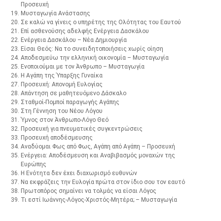
Προσευχή
Μυσταγωγία Ανάστασης
Σε καλώ να γίνεις ο υπηρέτης της Ολότητας του Εαυτού
Επί ασθενούσης αδελφής Ενέργεια Δασκάλου
Ενέργεια Δασκάλου – Νέα Δημιουργία
Είσαι Θεός: Να το συνειδητοποιήσεις χωρίς οίηση
Αποδεσμεύω την ελληνική οικονομία – Μυσταγωγία
Ενοποιούμαι με τον Άνθρωπο – Μυσταγωγία
Η Αγάπη της Ύπαρξης Γυναίκα
Προσευχή: Απονομή Ευλογίας
Απάντηση σε μαθητευόμενο Δάσκαλο
Σταθμοί-Πομποί παραγωγής Αγάπης
Στη Γέννηση του Νέου Λόγου
Ύμνος στον Άνθρωπο-Λόγο Θεό
Προσευχή για πνευματικές συγκεντρώσεις
Προσευχή αποδέσμευσης
Αναδύομαι Φως από Φως, Αγάπη από Αγάπη – Προσευχή
Ενέργεια: Αποδέσμευση και Αναβιβασμός μοναχών της
Ευρώπης
Η Ενότητα δεν έχει διαχωρισμό ευθυνών
Να εκφράζεις την Ευλογία πρώτα στον ίδιο σου τον εαυτό
Πρωτοπόρος σημαίνει να τολμάς να είσαι Λόγος
Τι εστί Ιωάννης-Λόγος-Χριστός-Μητέρα; – Μυσταγωγία