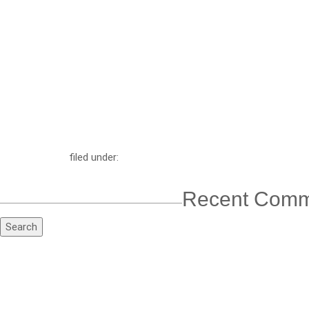
filed under:
Search
Recent Comm
for:
Search