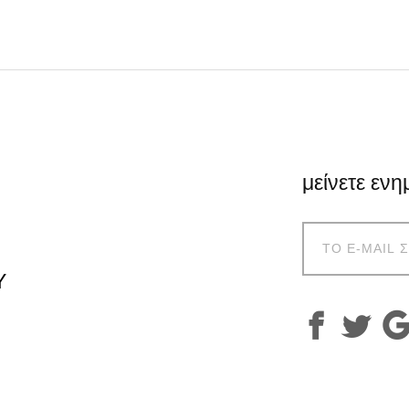
μείνετε ενη
Υ